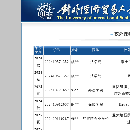
校外课
年度
学号
姓名
院系
校
学期
2024
202410571352
虞**
法学院
瑞士
秋
2024
202410571352
虞**
法学院
秋
2025
国际组织
202410721652
邓**
外语学院
夏
府及非营
2024
202410912037
胡**
保险学院
Entrep
秋
2025
亚太地区
202420110287
柳**
经贸院专业学位
夏
2025